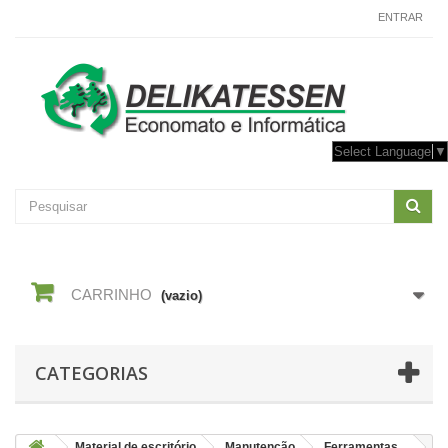
CONTACTE-NOS
ENTRAR
Select Language
▼
CARRINHO
(vazio)
CATEGORIAS
Material de escritório
Manutenção
Ferramentas