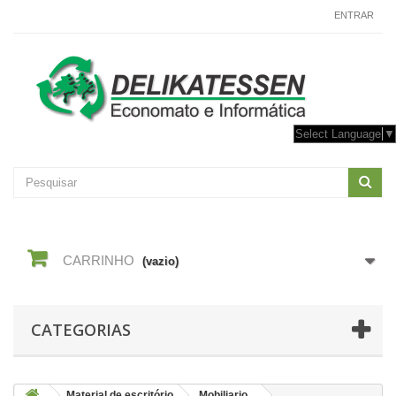
CONTACTE-NOS
ENTRAR
Select Language
▼
CARRINHO
(vazio)
CATEGORIAS
Material de escritório
Mobiliario