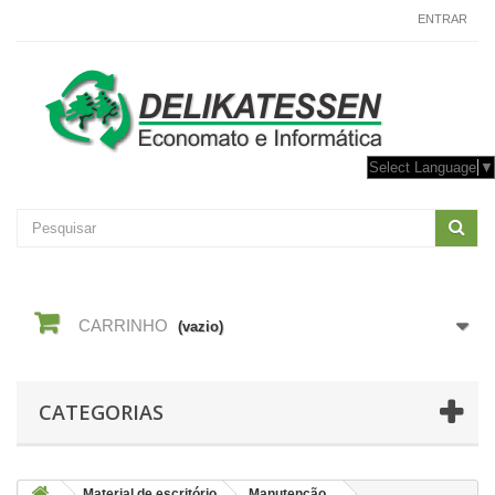
CONTACTE-NOS
ENTRAR
Select Language
▼
CARRINHO
(vazio)
CATEGORIAS
Material de escritório
Manutenção