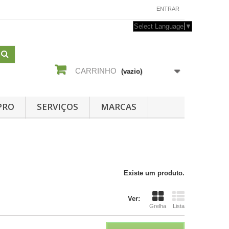
CONTACTE-NOS
ENTRAR
Select Language
▼
CARRINHO
(vazio)
PRO
SERVIÇOS
MARCAS
Existe um produto.
Ver:
Grelha
Lista