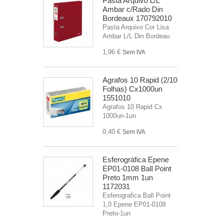
Pasta Arquivo L/L
Ambar c/Rado Din
Bordeaux 170792010
Pasta Arquivo Cor Lisa
Ambar L/L Din Bordeau
1,96 €
Sem IVA
Agrafos 10 Rapid (2/10
Folhas) Cx1000un
1551010
Agrafos 10 Rapid Cx
1000un-1un
0,40 €
Sem IVA
Esferográfica Epene
EP01-0108 Ball Point
Preto 1mm 1un
1172031
Esferografica Ball Point
1,0 Epene EP01-0108
Preto-1un