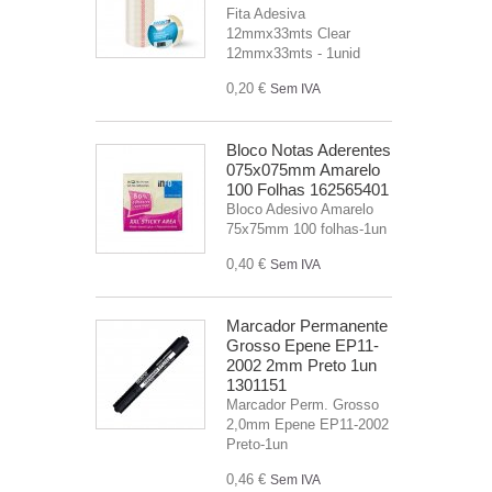
Fita Adesiva
12mmx33mts Clear
12mmx33mts - 1unid
0,20 €
Sem IVA
Bloco Notas Aderentes
075x075mm Amarelo
100 Folhas 162565401
Bloco Adesivo Amarelo
75x75mm 100 folhas-1un
0,40 €
Sem IVA
Marcador Permanente
Grosso Epene EP11-
2002 2mm Preto 1un
1301151
Marcador Perm. Grosso
2,0mm Epene EP11-2002
Preto-1un
0,46 €
Sem IVA