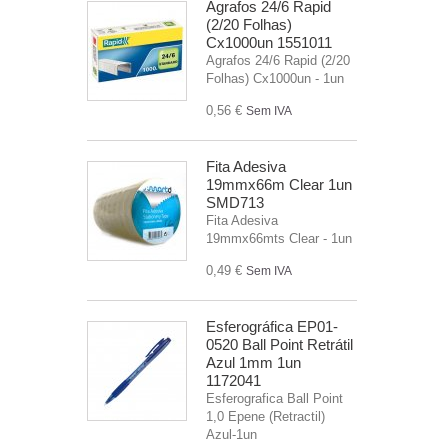
Agrafos 24/6 Rapid
(2/20 Folhas)
Cx1000un 1551011
Agrafos 24/6 Rapid (2/20
Folhas) Cx1000un - 1un
0,56 €
Sem IVA
Fita Adesiva
19mmx66m Clear 1un
SMD713
Fita Adesiva
19mmx66mts Clear - 1un
0,49 €
Sem IVA
Esferográfica EP01-
0520 Ball Point Retrátil
Azul 1mm 1un
1172041
Esferografica Ball Point
1,0 Epene (Retractil)
Azul-1un