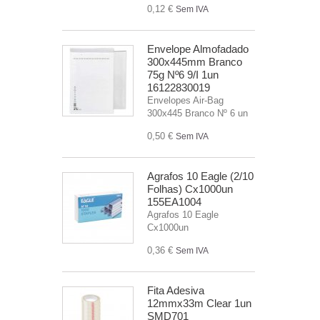
0,12 €
Sem IVA
Envelope Almofadado
300x445mm Branco
75g Nº6 9/I 1un
16122830019
Envelopes Air-Bag
300x445 Branco Nº 6 un
0,50 €
Sem IVA
Agrafos 10 Eagle (2/10
Folhas) Cx1000un
155EA1004
Agrafos 10 Eagle
Cx1000un
0,36 €
Sem IVA
Fita Adesiva
12mmx33m Clear 1un
SMD701