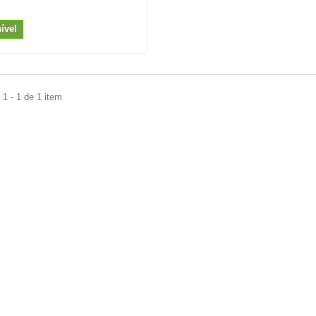
ível
1 - 1 de 1 item