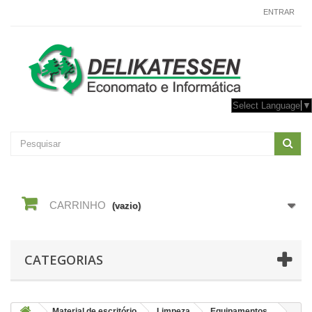
CONTACTE-NOS
ENTRAR
Select Language
▼
CARRINHO
(vazio)
CATEGORIAS
Material de escritório
Limpeza
Equipamentos