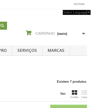
CONTACTE-NOS
ENTRAR
Select Language
▼
CARRINHO
(vazio)
PRO
SERVIÇOS
MARCAS
Existem 7 produtos.
Ver:
Grelha
Lista