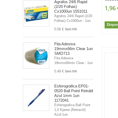
Agrafos 24/6 Rapid
(2/20 Folhas)
1,96 
Cx1000un 1551011
Agrafos 24/6 Rapid (2/20
Folhas) Cx1000un - 1un
Dispon
0,56 €
Sem IVA
Fita Adesiva
19mmx66m Clear 1un
SMD713
Fita Adesiva
19mmx66mts Clear - 1un
0,49 €
Sem IVA
Esferográfica EP01-
0520 Ball Point Retrátil
Azul 1mm 1un
1172041
Esferografica Ball Point
1,0 Epene (Retractil)
Azul-1un