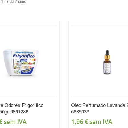
1 - 7 de 7 itens
e Odores Frigorífico
Óleo Perfumado Lavanda 
50gr 6861286
6835033
€
sem IVA
1,96 €
sem IVA