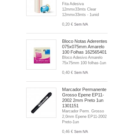
Fita Adesiva
12mmx33mts Clear
12mmx33mts - 1unid
0,20 €
Sem IVA
Bloco Notas Aderentes
075x075mm Amarelo
100 Folhas 162565401
Bloco Adesivo Amarelo
75x75mm 100 folhas-1un
0,40 €
Sem IVA
Marcador Permanente
Grosso Epene EP11-
2002 2mm Preto 1un
1301151
Marcador Perm. Grosso
2,0mm Epene EP11-2002
Preto-1un
0,46 €
Sem IVA