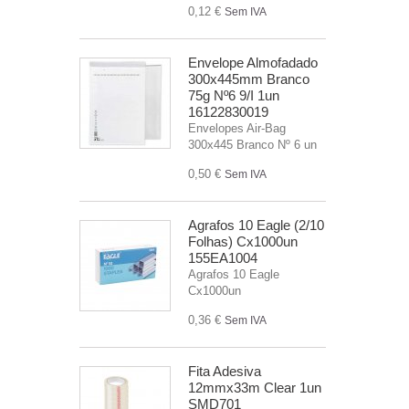
0,12 €
Sem IVA
Envelope Almofadado
300x445mm Branco
75g Nº6 9/I 1un
16122830019
Envelopes Air-Bag
300x445 Branco Nº 6 un
0,50 €
Sem IVA
Agrafos 10 Eagle (2/10
Folhas) Cx1000un
155EA1004
Agrafos 10 Eagle
Cx1000un
0,36 €
Sem IVA
Fita Adesiva
12mmx33m Clear 1un
SMD701