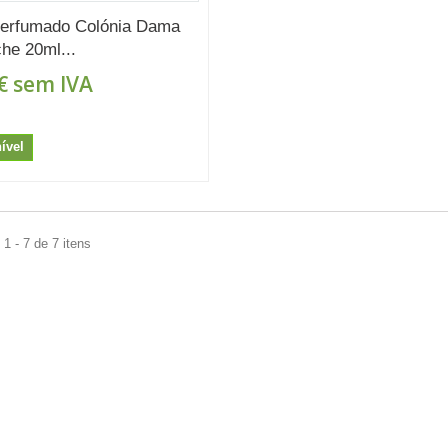
Perfumado Colónia Dama
he 20ml...
€
sem IVA
ível
1 - 7 de 7 itens