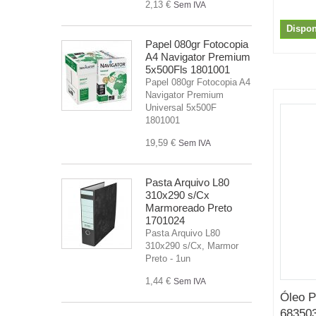
2,13 €
Sem IVA
Dispon
Papel 080gr Fotocopia
A4 Navigator Premium
5x500Fls 1801001
Papel 080gr Fotocopia A4
Navigator Premium
Universal 5x500F
1801001
19,59 €
Sem IVA
Pasta Arquivo L80
310x290 s/Cx
Marmoreado Preto
1701024
Pasta Arquivo L80
310x290 s/Cx, Marmor
Preto - 1un
1,44 €
Sem IVA
Óleo 
68350