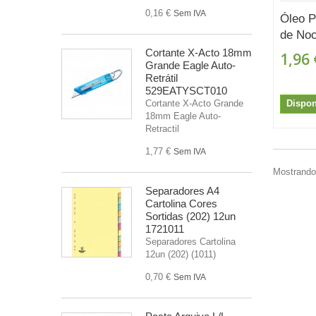
0,16 €
Sem IVA
Óleo 
de Noc
Cortante X-Acto 18mm
1,96 
Grande Eagle Auto-
Retrátil
529EATYSCT010
Dispon
Cortante X-Acto Grande
18mm Eagle Auto-
Retractil
1,77 €
Sem IVA
Mostrando 
Separadores A4
Cartolina Cores
Sortidas (202) 12un
1721011
Separadores Cartolina
12un (202) (1011)
0,70 €
Sem IVA