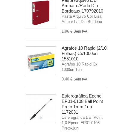
Pasta Arquivo L/L
Ambar c/Rado Din
Bordeaux 170792010
Pasta Arquivo Cor Lisa
Ambar L/L Din Bordeau
1,96 €
Sem IVA
Agrafos 10 Rapid (2/10
Folhas) Cx1000un
1551010
Agrafos 10 Rapid Cx
1000un-1un
0,40 €
Sem IVA
Esferográfica Epene
EP01-0108 Ball Point
Preto 1mm 1un
1172031
Esferografica Ball Point
1,0 Epene EP01-0108
Preto-1un