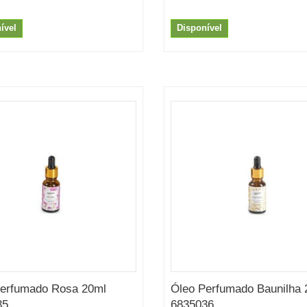
ível
Disponível
Perfumado Rosa 20ml
Óleo Perfumado Baunilha 
35
6835036