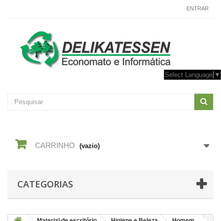
CONTACTE-NOS
ENTRAR
Select Language
▼
CARRINHO
(vazio)
CATEGORIAS
Material de escritório
Higiene e Beleza
Homem