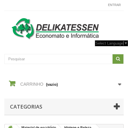
CONTACTE-NOS
ENTRAR
Select Language
▼
CARRINHO
(vazio)
CATEGORIAS
Material de escritório
Higiene e Beleza