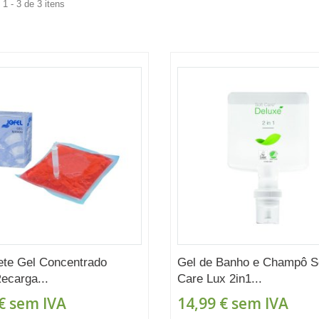
1 - 3 de 3 itens
te Gel Concentrado
Gel de Banho e Champô S
Recarga...
Care Lux 2in1...
€
sem IVA
14,99 €
sem IVA