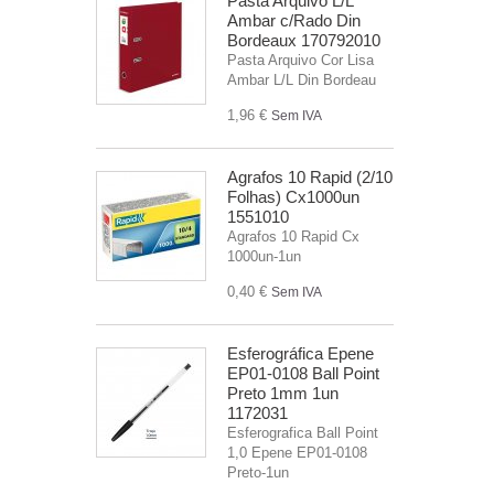
Pasta Arquivo L/L
Ambar c/Rado Din
Bordeaux 170792010
Pasta Arquivo Cor Lisa
Ambar L/L Din Bordeau
1,96 €
Sem IVA
Agrafos 10 Rapid (2/10
Folhas) Cx1000un
1551010
Agrafos 10 Rapid Cx
1000un-1un
0,40 €
Sem IVA
Esferográfica Epene
EP01-0108 Ball Point
Preto 1mm 1un
1172031
Esferografica Ball Point
1,0 Epene EP01-0108
Preto-1un