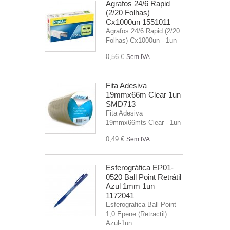
Agrafos 24/6 Rapid
(2/20 Folhas)
Cx1000un 1551011
Agrafos 24/6 Rapid (2/20
Folhas) Cx1000un - 1un
0,56 €
Sem IVA
Fita Adesiva
19mmx66m Clear 1un
SMD713
Fita Adesiva
19mmx66mts Clear - 1un
0,49 €
Sem IVA
Esferográfica EP01-
0520 Ball Point Retrátil
Azul 1mm 1un
1172041
Esferografica Ball Point
1,0 Epene (Retractil)
Azul-1un