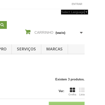
CONTACTE-NOS
ENTRAR
Select Language
▼
CARRINHO
(vazio)
PRO
SERVIÇOS
MARCAS
Existem 3 produtos.
Ver:
Grelha
Lista