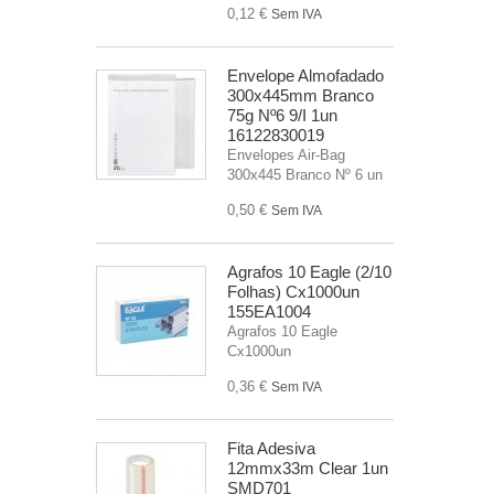
0,12 €
Sem IVA
Envelope Almofadado
300x445mm Branco
75g Nº6 9/I 1un
16122830019
Envelopes Air-Bag
300x445 Branco Nº 6 un
0,50 €
Sem IVA
Agrafos 10 Eagle (2/10
Folhas) Cx1000un
155EA1004
Agrafos 10 Eagle
Cx1000un
0,36 €
Sem IVA
Fita Adesiva
12mmx33m Clear 1un
SMD701