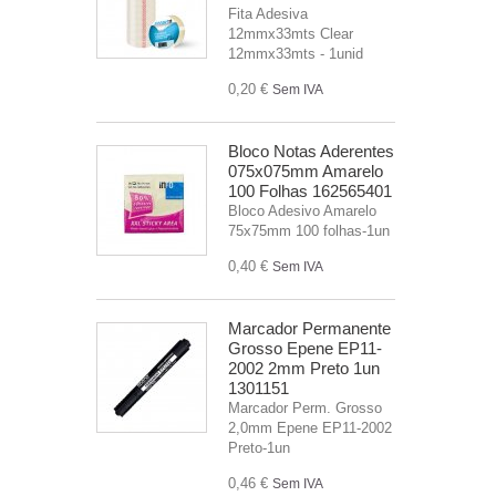
Fita Adesiva
12mmx33mts Clear
12mmx33mts - 1unid
0,20 €
Sem IVA
Bloco Notas Aderentes
075x075mm Amarelo
100 Folhas 162565401
Bloco Adesivo Amarelo
75x75mm 100 folhas-1un
0,40 €
Sem IVA
Marcador Permanente
Grosso Epene EP11-
2002 2mm Preto 1un
1301151
Marcador Perm. Grosso
2,0mm Epene EP11-2002
Preto-1un
0,46 €
Sem IVA