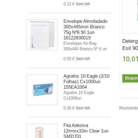
0,12 €
Sem IVA
Envelope Almofadado
300x445mm Branco
75g Nº6 9/I 1un
16122830019
Deterg
Envelopes Air-Bag
Esil 9
300x445 Branco Nº 6 un
10,01
0,50 €
Sem IVA
Agrafos 10 Eagle (2/10
Dispon
Folhas) Cx1000un
155EA1004
Agrafos 10 Eagle
Cx1000un
0,36 €
Mostrando 
Sem IVA
Fita Adesiva
12mmx33m Clear 1un
SMD701