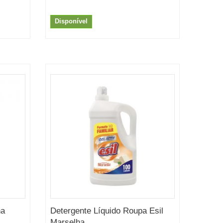
Disponível
na
Detergente Líquido Roupa Esil
Marselha...