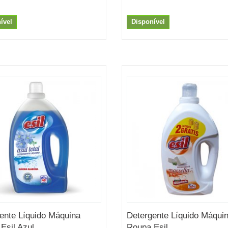
ível
Disponível
ente Líquido Máquina
Detergente Líquido Máqui
Esil Azul...
Roupa Esil...