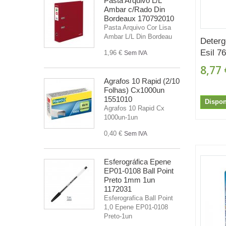
Pasta Arquivo L/L
Ambar c/Rado Din
Bordeaux 170792010
Pasta Arquivo Cor Lisa
Ambar L/L Din Bordeau
Deterg
Esil 7
1,96 €
Sem IVA
8,77 
Agrafos 10 Rapid (2/10
Folhas) Cx1000un
1551010
Dispon
Agrafos 10 Rapid Cx
1000un-1un
0,40 €
Sem IVA
Esferográfica Epene
EP01-0108 Ball Point
Preto 1mm 1un
1172031
Esferografica Ball Point
1,0 Epene EP01-0108
Preto-1un