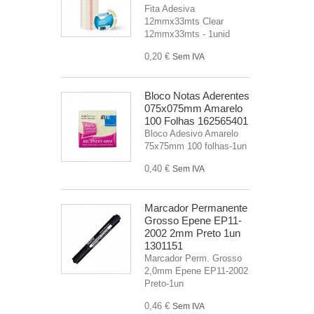
Fita Adesiva
12mmx33mts Clear
12mmx33mts - 1unid
0,20 €
Sem IVA
Bloco Notas Aderentes
075x075mm Amarelo
100 Folhas 162565401
Bloco Adesivo Amarelo
75x75mm 100 folhas-1un
0,40 €
Sem IVA
Marcador Permanente
Grosso Epene EP11-
2002 2mm Preto 1un
1301151
Marcador Perm. Grosso
2,0mm Epene EP11-2002
Preto-1un
0,46 €
Sem IVA