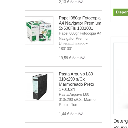
2,13 €
Sem IVA
Dispon
Papel 080gr Fotocopia
A4 Navigator Premium
5x500Fls 1801001
Papel 080gr Fotocopia A4
Navigator Premium
Universal 5x500F
1801001
19,59 €
Sem IVA
Pasta Arquivo L80
310x290 s/Cx
Marmoreado Preto
1701024
Pasta Arquivo L80
310x290 s/Cx, Marmor
Preto - 1un
1,44 €
Sem IVA
Deterg
Roupa 