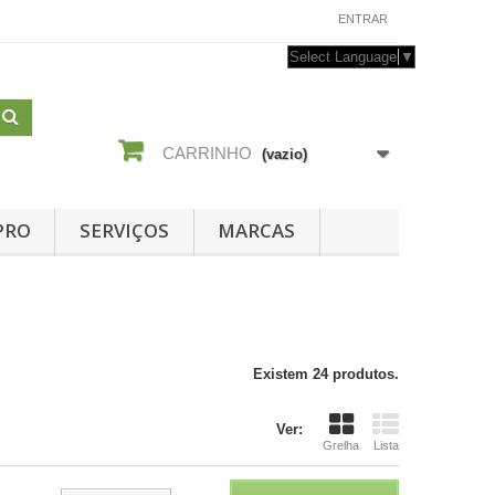
CONTACTE-NOS
ENTRAR
Select Language
▼
CARRINHO
(vazio)
PRO
SERVIÇOS
MARCAS
Existem 24 produtos.
Ver:
Grelha
Lista