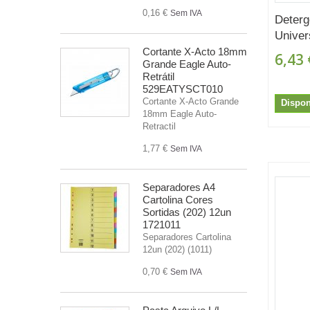
0,16 €
Sem IVA
Deterg
Univers
Cortante X-Acto 18mm
6,43 
Grande Eagle Auto-
Retrátil
529EATYSCT010
Cortante X-Acto Grande
Dispon
18mm Eagle Auto-
Retractil
1,77 €
Sem IVA
Separadores A4
Cartolina Cores
Sortidas (202) 12un
1721011
Separadores Cartolina
12un (202) (1011)
0,70 €
Sem IVA