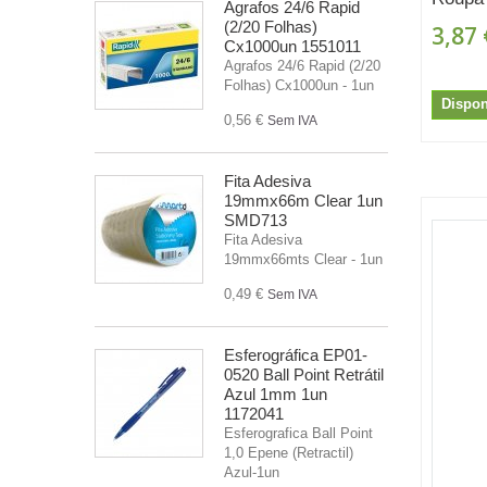
Agrafos 24/6 Rapid
(2/20 Folhas)
3,87 
Cx1000un 1551011
Agrafos 24/6 Rapid (2/20
Folhas) Cx1000un - 1un
Dispon
0,56 €
Sem IVA
Fita Adesiva
19mmx66m Clear 1un
SMD713
Fita Adesiva
19mmx66mts Clear - 1un
0,49 €
Sem IVA
Esferográfica EP01-
0520 Ball Point Retrátil
Azul 1mm 1un
1172041
Esferografica Ball Point
1,0 Epene (Retractil)
Azul-1un