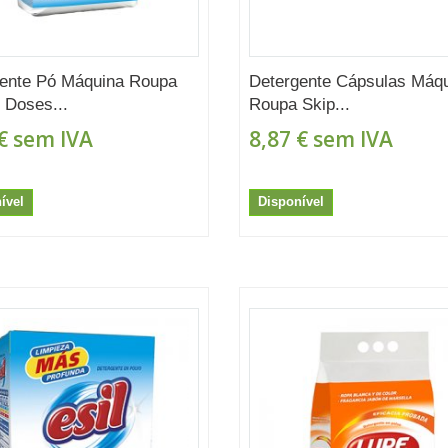
ente Pó Máquina Roupa
Detergente Cápsulas Máq
6 Doses...
Roupa Skip...
€
sem IVA
8,87 €
sem IVA
ível
Disponível