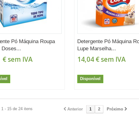
ente Pó Máquina Roupa
Detergente Pó Máquina R
0 Doses...
Lupe Marselha...
 €
sem IVA
14,04 €
sem IVA
ível
Disponível
1 - 15 de 24 itens
Anterior
1
2
Próximo