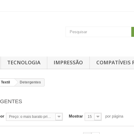
TECNOLOGIA
IMPRESSÃO
COMPATÍVEIS 
Textil
Detergentes
RGENTES
por
Mostrar
por página
Preço: o mais barato primeiro
15