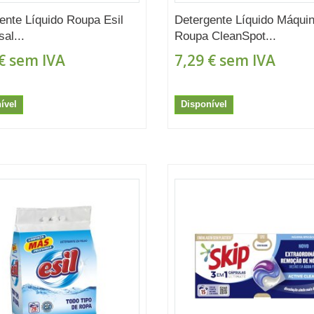
ente Líquido Roupa Esil
Detergente Líquido Máqui
al...
Roupa CleanSpot...
€
sem IVA
7,29 €
sem IVA
ível
Disponível