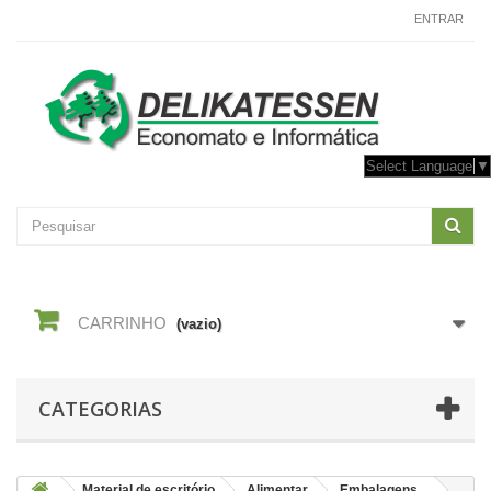
CONTACTE-NOS
ENTRAR
Select Language
▼
CARRINHO
(vazio)
CATEGORIAS
Material de escritório
Alimentar
Embalagens