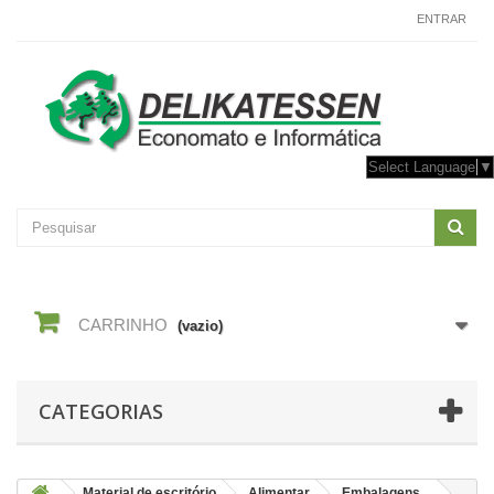
CONTACTE-NOS
ENTRAR
Select Language
▼
CARRINHO
(vazio)
CATEGORIAS
Material de escritório
Alimentar
Embalagens