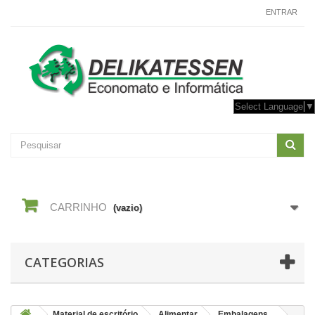
CONTACTE-NOS
ENTRAR
Select Language
▼
CARRINHO
(vazio)
CATEGORIAS
Material de escritório
Alimentar
Embalagens