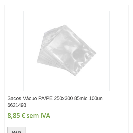
Sacos Vácuo PA/PE 250x300 85mic 100un
6621493
8,85 €
sem IVA
MAIS