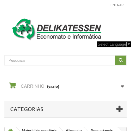
CONTACTE-NOS
ENTRAR
Select Language
▼
CARRINHO
(vazio)
CATEGORIAS
Material de escritório
Alimentar
Descartaveis