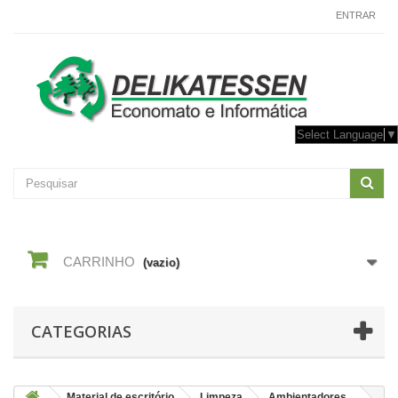
CONTACTE-NOS
ENTRAR
Select Language
▼
CARRINHO
(vazio)
CATEGORIAS
Material de escritório
Limpeza
Ambientadores