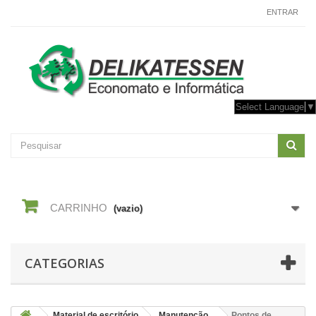
CONTACTE-NOS
ENTRAR
Select Language
▼
CARRINHO
(vazio)
CATEGORIAS
Material de escritório
Manutenção
Pontos de