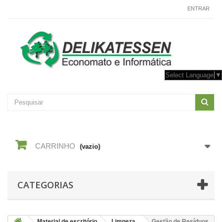
CONTACTE-NOS
ENTRAR
Select Language
▼
CARRINHO
(vazio)
CATEGORIAS
Material de escritório
Limpeza
Gestão de Resíduos