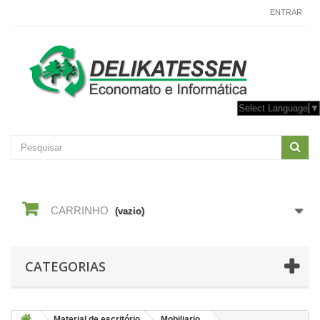
CONTACTE-NOS
ENTRAR
Select Language
▼
CARRINHO
(vazio)
CATEGORIAS
Material de escritório
Mobiliario