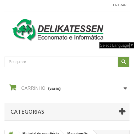
CONTACTE-NOS
ENTRAR
Select Language
▼
CARRINHO
(vazio)
CATEGORIAS
Material de escritório
Manutenção