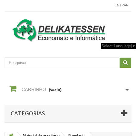
CONTACTE-NOS
ENTRAR
Select Language
▼
CARRINHO
(vazio)
CATEGORIAS
Material de escritório
Papelaria