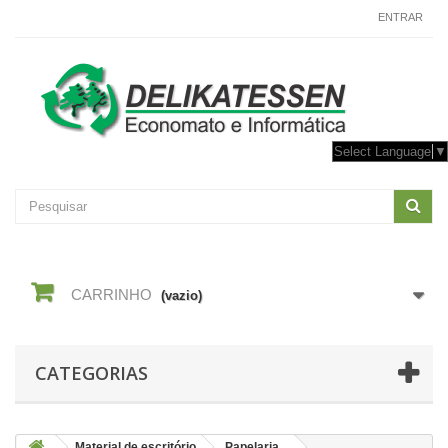
CONTACTE-NOS
ENTRAR
Select Language
▼
CARRINHO
(vazio)
CATEGORIAS
Material de escritório
Papelaria