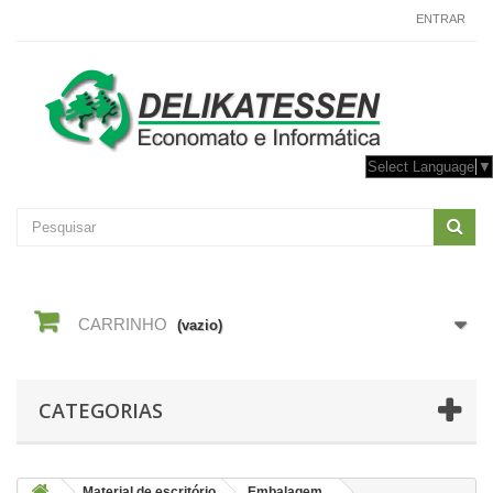
CONTACTE-NOS
ENTRAR
Select Language
▼
CARRINHO
(vazio)
CATEGORIAS
Material de escritório
Embalagem