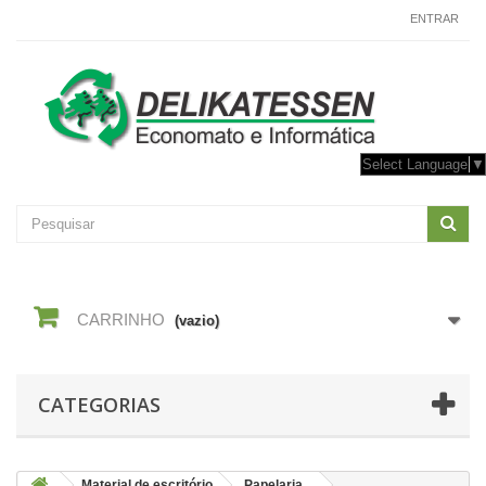
CONTACTE-NOS
ENTRAR
Select Language
▼
CARRINHO
(vazio)
CATEGORIAS
Material de escritório
Papelaria