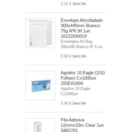
0,12 €
Sem IVA
Envelope Almofadado
300x445mm Branco
75g Nº6 9/I 1un
16122830019
Envelopes Air-Bag
300x445 Branco Nº 6 un
0,50 €
Sem IVA
Agrafos 10 Eagle (2/10
Folhas) Cx1000un
155EA1004
Agrafos 10 Eagle
Cx1000un
0,36 €
Sem IVA
Fita Adesiva
12mmx33m Clear 1un
SMD701