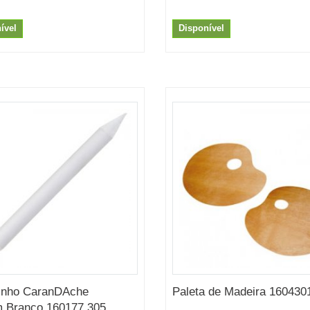
ível
Disponível
inho CaranDAche
Paleta de Madeira 160430
 Branco 160177.305