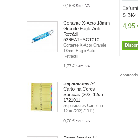
0,16 €
Sem IVA
Esfum
S BK4 
Cortante X-Acto 18mm
4,95 
Grande Eagle Auto-
Retrátil
529EATYSCT010
Dispon
Cortante X-Acto Grande
18mm Eagle Auto-
Retractil
1,77 €
Sem IVA
Mostrando 
Separadores A4
Cartolina Cores
Sortidas (202) 12un
1721011
Separadores Cartolina
12un (202) (1011)
0,70 €
Sem IVA