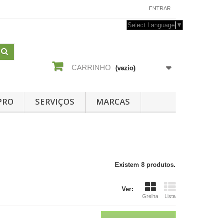
CONTACTE-NOS
ENTRAR
Select Language
▼
CARRINHO
(vazio)
PRO
SERVIÇOS
MARCAS
Existem 8 produtos.
Ver:
Grelha
Lista