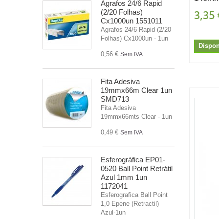
Agrafos 24/6 Rapid
(2/20 Folhas)
3,35 
Cx1000un 1551011
Agrafos 24/6 Rapid (2/20
Folhas) Cx1000un - 1un
Dispon
0,56 €
Sem IVA
Fita Adesiva
19mmx66m Clear 1un
SMD713
Fita Adesiva
19mmx66mts Clear - 1un
0,49 €
Sem IVA
Esferográfica EP01-
0520 Ball Point Retrátil
Azul 1mm 1un
1172041
Esferografica Ball Point
1,0 Epene (Retractil)
Azul-1un