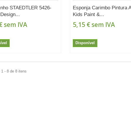
inho STAEDTLER 5426-
Esponja Carimbo Pintura A
Design...
Kids Paint &...
€
sem IVA
5,15 €
sem IVA
ível
Disponível
1 - 8 de 8 itens