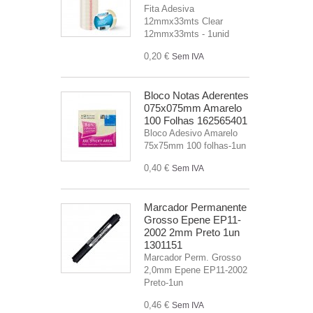
Fita Adesiva
12mmx33mts Clear
12mmx33mts - 1unid
0,20 €
Sem IVA
Bloco Notas Aderentes
075x075mm Amarelo
100 Folhas 162565401
Bloco Adesivo Amarelo
75x75mm 100 folhas-1un
0,40 €
Sem IVA
Marcador Permanente
Grosso Epene EP11-
2002 2mm Preto 1un
1301151
Marcador Perm. Grosso
2,0mm Epene EP11-2002
Preto-1un
0,46 €
Sem IVA