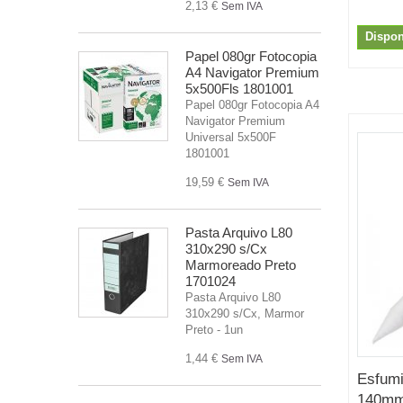
2,13 €
Sem IVA
Dispon
Papel 080gr Fotocopia
A4 Navigator Premium
5x500Fls 1801001
Papel 080gr Fotocopia A4
Navigator Premium
Universal 5x500F
1801001
19,59 €
Sem IVA
Pasta Arquivo L80
310x290 s/Cx
Marmoreado Preto
1701024
Pasta Arquivo L80
310x290 s/Cx, Marmor
Preto - 1un
1,44 €
Sem IVA
Esfum
140mm