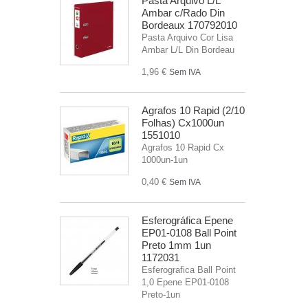
Pasta Arquivo L/L
Ambar c/Rado Din
Bordeaux 170792010
Pasta Arquivo Cor Lisa
Ambar L/L Din Bordeau
1,96 €
Sem IVA
Agrafos 10 Rapid (2/10
Folhas) Cx1000un
1551010
Agrafos 10 Rapid Cx
1000un-1un
0,40 €
Sem IVA
Esferográfica Epene
EP01-0108 Ball Point
Preto 1mm 1un
1172031
Esferografica Ball Point
1,0 Epene EP01-0108
Preto-1un