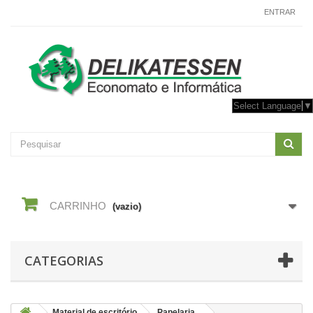
CONTACTE-NOS
ENTRAR
Select Language
▼
CARRINHO
(vazio)
CATEGORIAS
Material de escritório
Papelaria