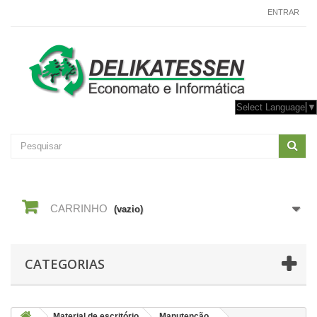
CONTACTE-NOS
ENTRAR
Select Language
▼
CARRINHO
(vazio)
CATEGORIAS
Material de escritório
Manutenção