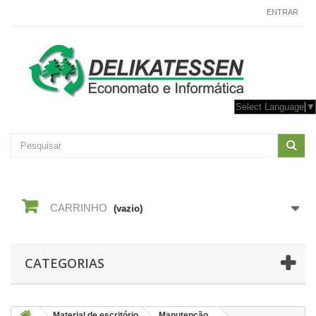
CONTACTE-NOS
ENTRAR
Select Language
▼
CARRINHO
(vazio)
CATEGORIAS
Material de escritório
Manutenção