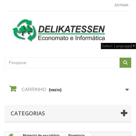
CONTACTE-NOS
ENTRAR
Select Language
▼
CARRINHO
(vazio)
CATEGORIAS
Material de escritório
Papelaria