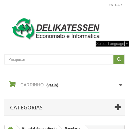
CONTACTE-NOS
ENTRAR
Select Language
▼
CARRINHO
(vazio)
CATEGORIAS
Material de escritório
Papelaria