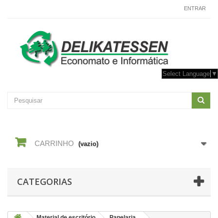
CONTACTE-NOS
ENTRAR
Select Language
▼
CARRINHO
(vazio)
CATEGORIAS
Material de escritório
Papelaria