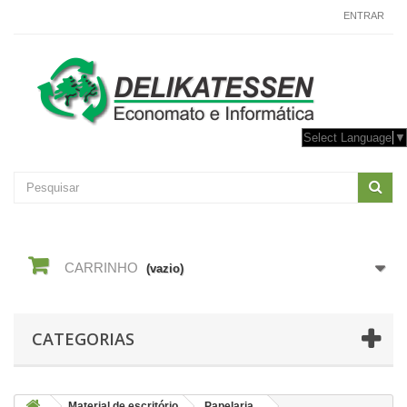
CONTACTE-NOS
ENTRAR
Select Language
▼
CARRINHO
(vazio)
CATEGORIAS
Material de escritório
Papelaria