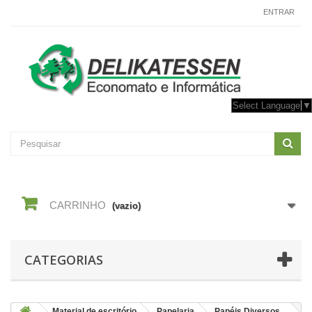
CONTACTE-NOS
ENTRAR
Select Language
▼
CARRINHO
(vazio)
CATEGORIAS
Material de escritório
Papelaria
Papéis Diversos