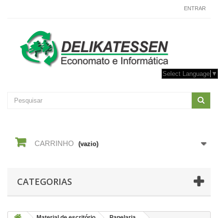
CONTACTE-NOS
ENTRAR
Select Language
▼
CARRINHO
(vazio)
CATEGORIAS
Material de escritório
Papelaria