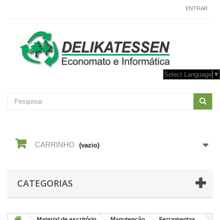
CONTACTE-NOS
ENTRAR
Select Language
▼
CARRINHO
(vazio)
CATEGORIAS
Material de escritório
Manutenção
Ferramentas