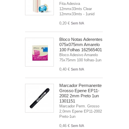
Fita Adesiva
12mmx33mts Clear
12mmx33mts - 1unid
0,20 €
Sem IVA
Bloco Notas Aderentes
075x075mm Amarelo
100 Folhas 162565401
Bloco Adesivo Amarelo
75x75mm 100 folhas-1un
0,40 €
Sem IVA
Marcador Permanente
Grosso Epene EP11-
2002 2mm Preto 1un
1301151
Marcador Perm. Grosso
2,0mm Epene EP11-2002
Preto-1un
0,46 €
Sem IVA