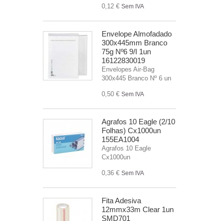
0,12 €
Sem IVA
Envelope Almofadado
300x445mm Branco
75g Nº6 9/I 1un
16122830019
Envelopes Air-Bag
300x445 Branco Nº 6 un
0,50 €
Sem IVA
Agrafos 10 Eagle (2/10
Folhas) Cx1000un
155EA1004
Agrafos 10 Eagle
Cx1000un
0,36 €
Sem IVA
Fita Adesiva
12mmx33m Clear 1un
SMD701