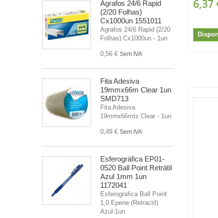
6,37 
Agrafos 24/6 Rapid
(2/20 Folhas)
Cx1000un 1551011
Agrafos 24/6 Rapid (2/20
Dispon
Folhas) Cx1000un - 1un
0,56 €
Sem IVA
Fita Adesiva
19mmx66m Clear 1un
SMD713
Fita Adesiva
19mmx66mts Clear - 1un
0,49 €
Sem IVA
Esferográfica EP01-
0520 Ball Point Retrátil
Azul 1mm 1un
1172041
Esferografica Ball Point
1,0 Epene (Retractil)
Azul-1un