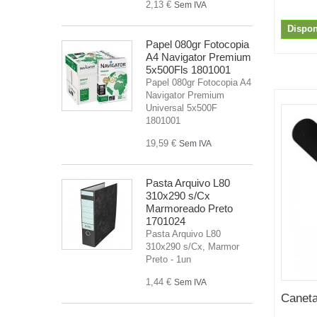
2,13 €
Sem IVA
Dispon
Papel 080gr Fotocopia
A4 Navigator Premium
5x500Fls 1801001
Papel 080gr Fotocopia A4
Navigator Premium
Universal 5x500F
1801001
19,59 €
Sem IVA
Pasta Arquivo L80
310x290 s/Cx
Marmoreado Preto
1701024
Pasta Arquivo L80
310x290 s/Cx, Marmor
Preto - 1un
1,44 €
Sem IVA
Canet