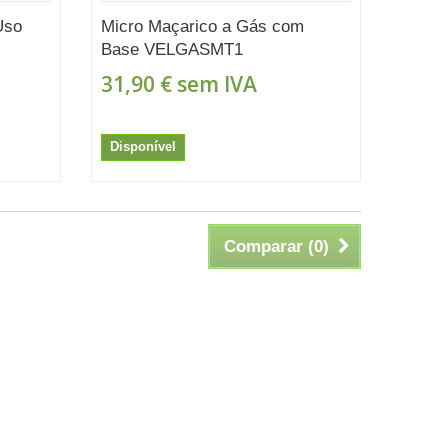
Uso
Micro Maçarico a Gás com
Base VELGASMT1
31,90 €
sem IVA
Disponível
Comparar (
0
)