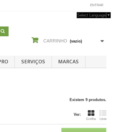
CONTACTE-NOS
ENTRAR
Select Language
▼
CARRINHO
(vazio)
PRO
SERVIÇOS
MARCAS
Existem 9 produtos.
Ver:
Grelha
Lista