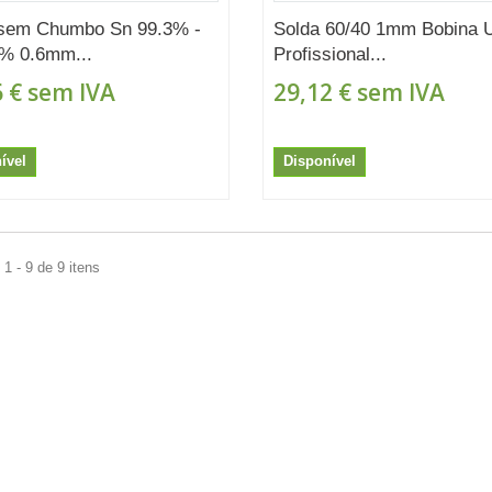
 sem Chumbo Sn 99.3% -
Solda 60/40 1mm Bobina 
% 0.6mm...
Profissional...
 €
sem IVA
29,12 €
sem IVA
ível
Disponível
1 - 9 de 9 itens