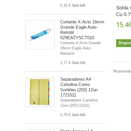
0,16 €
Sem IVA
Solda
Cu 0.7
Cortante X-Acto 18mm
15,46
Grande Eagle Auto-
Retrátil
529EATYSCT010
Dispon
Cortante X-Acto Grande
18mm Eagle Auto-
Retractil
1,77 €
Sem IVA
Mostrando 
Separadores A4
Cartolina Cores
Sortidas (202) 12un
1721011
Separadores Cartolina
12un (202) (1011)
0,70 €
Sem IVA