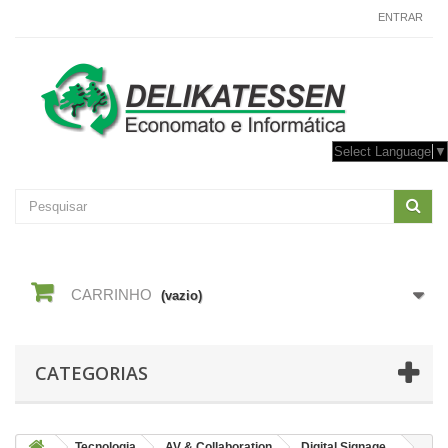
CONTACTE-NOS
ENTRAR
Select Language
▼
CARRINHO
(vazio)
CATEGORIAS
Tecnologia
AV & Collaboration
Digital Signage