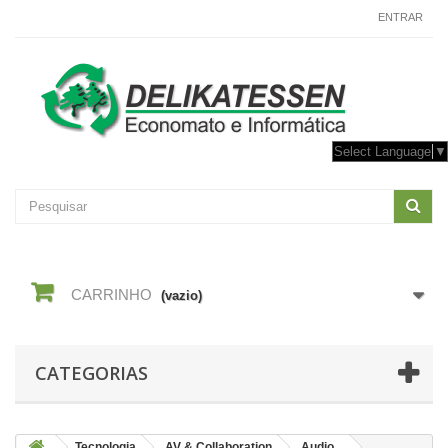
CONTACTE-NOS
ENTRAR
Select Language
▼
CARRINHO
(vazio)
CATEGORIAS
Tecnologia
AV & Collaboration
Audio