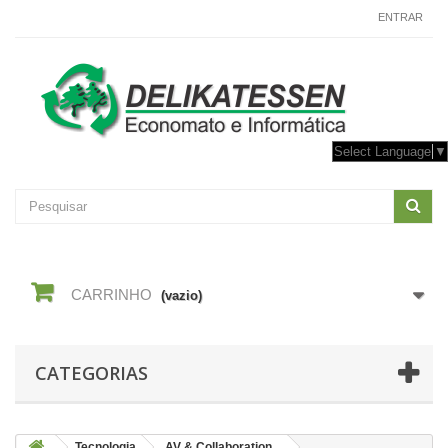
CONTACTE-NOS
ENTRAR
Select Language
▼
CARRINHO
(vazio)
CATEGORIAS
Tecnologia
AV & Collaboration