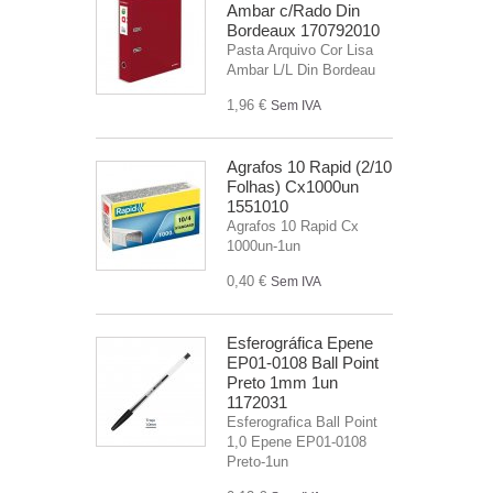
Ambar c/Rado Din
Bordeaux 170792010
Pasta Arquivo Cor Lisa
Ambar L/L Din Bordeau
1,96 €
Sem IVA
Agrafos 10 Rapid (2/10
Folhas) Cx1000un
1551010
Agrafos 10 Rapid Cx
1000un-1un
0,40 €
Sem IVA
Esferográfica Epene
EP01-0108 Ball Point
Preto 1mm 1un
1172031
Esferografica Ball Point
1,0 Epene EP01-0108
Preto-1un