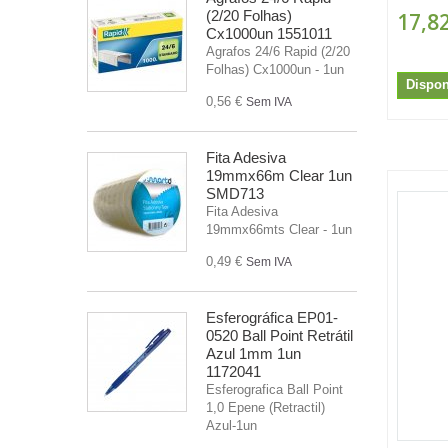
(2/20 Folhas)
17,82
Cx1000un 1551011
Agrafos 24/6 Rapid (2/20
Folhas) Cx1000un - 1un
Dispon
0,56 €
Sem IVA
Fita Adesiva
19mmx66m Clear 1un
SMD713
Fita Adesiva
19mmx66mts Clear - 1un
0,49 €
Sem IVA
Esferográfica EP01-
0520 Ball Point Retrátil
Azul 1mm 1un
1172041
Esferografica Ball Point
1,0 Epene (Retractil)
Azul-1un