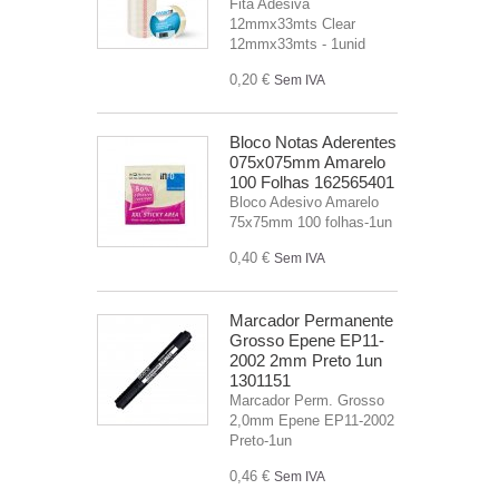
Fita Adesiva
12mmx33mts Clear
12mmx33mts - 1unid
0,20 €
Sem IVA
Bloco Notas Aderentes
075x075mm Amarelo
100 Folhas 162565401
Bloco Adesivo Amarelo
75x75mm 100 folhas-1un
0,40 €
Sem IVA
Marcador Permanente
Grosso Epene EP11-
2002 2mm Preto 1un
1301151
Marcador Perm. Grosso
2,0mm Epene EP11-2002
Preto-1un
0,46 €
Sem IVA