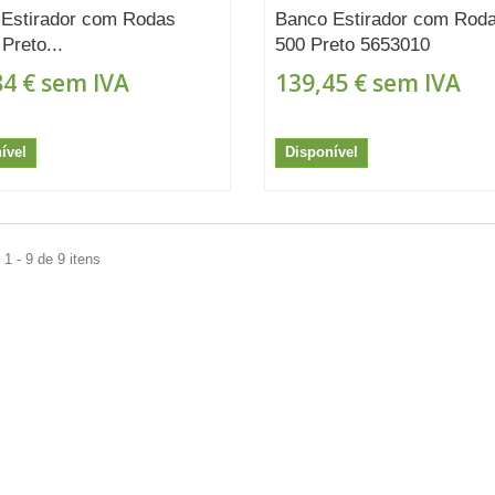
Estirador com Rodas
Banco Estirador com Rod
Preto...
500 Preto 5653010
84 €
sem IVA
139,45 €
sem IVA
ível
Disponível
1 - 9 de 9 itens