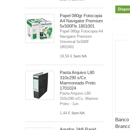
Dispon
Papel 080gr Fotocopia
A4 Navigator Premium
5x500Fls 1801001
Papel 080gr Fotocopia A4
Navigator Premium
Universal 5x500F
1801001
19,59 €
Sem IVA
Pasta Arquivo L80
310x290 s/Cx
Marmoreado Preto
1701024
Pasta Arquivo L80
310x290 s/Cx, Marmor
Preto - 1un
1,44 €
Sem IVA
Banco 
Branco
Agrafos 24/6 Rapid