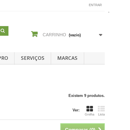
CONTACTE-NOS
ENTRAR
CARRINHO
(vazio)
PRO
SERVIÇOS
MARCAS
Existem 9 produtos.
Ver:
Grelha
Lista
Comparar (
0
)