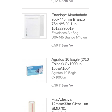
0,12 €
Sem IVA
Envelope Almofadado
300x445mm Branco
75g Nº6 9/I 1un
16122830019
Envelopes Air-Bag
300x445 Branco Nº 6 un
0,50 €
Sem IVA
Agrafos 10 Eagle (2/10
Folhas) Cx1000un
155EA1004
Agrafos 10 Eagle
Cx1000un
0,36 €
Sem IVA
Fita Adesiva
12mmx33m Clear 1un
SMD701