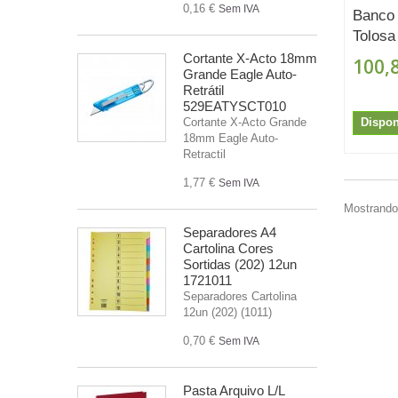
0,16 €
Sem IVA
Banco 
Tolosa 
Cortante X-Acto 18mm
100,
Grande Eagle Auto-
Retrátil
529EATYSCT010
Dispon
Cortante X-Acto Grande
18mm Eagle Auto-
Retractil
1,77 €
Sem IVA
Mostrando 
Separadores A4
Cartolina Cores
Sortidas (202) 12un
1721011
Separadores Cartolina
12un (202) (1011)
0,70 €
Sem IVA
Pasta Arquivo L/L