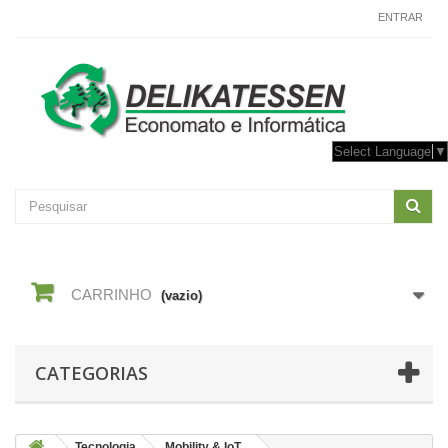
CONTACTE-NOS
ENTRAR
Select Language
▼
CARRINHO
(vazio)
CATEGORIAS
Tecnologia
Mobility & IoT