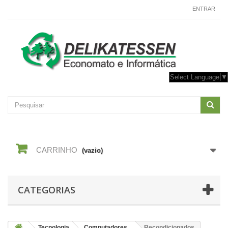
CONTACTE-NOS
ENTRAR
Select Language
▼
CARRINHO
(vazio)
CATEGORIAS
Tecnologia
Computadores
Recondicionados