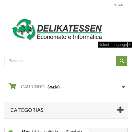
CONTACTE-NOS
ENTRAR
Select Language
▼
CARRINHO
(vazio)
CATEGORIAS
Material de escritório
Papelaria