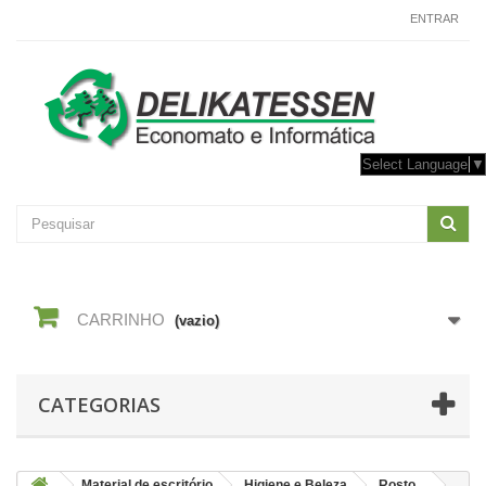
CONTACTE-NOS
ENTRAR
Select Language
▼
CARRINHO
(vazio)
CATEGORIAS
Material de escritório
Higiene e Beleza
Rosto