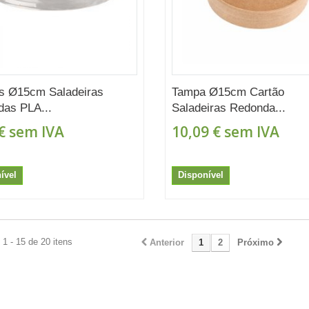
s Ø15cm Saladeiras
Tampa Ø15cm Cartão
as PLA...
Saladeiras Redonda...
€
sem IVA
10,09 €
sem IVA
ível
Disponível
1 - 15 de 20 itens
Anterior
1
2
Próximo