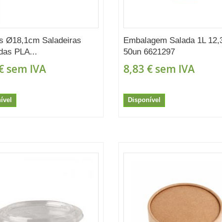
s Ø18,1cm Saladeiras
Embalagem Salada 1L 12,
as PLA...
50un 6621297
€
sem IVA
8,83 €
sem IVA
ível
Disponível