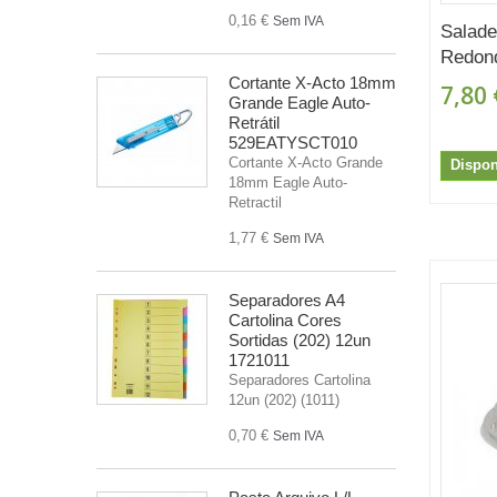
0,16 €
Sem IVA
Salade
Redon
Cortante X-Acto 18mm
7,80 
Grande Eagle Auto-
Retrátil
529EATYSCT010
Cortante X-Acto Grande
Dispon
18mm Eagle Auto-
Retractil
1,77 €
Sem IVA
Separadores A4
Cartolina Cores
Sortidas (202) 12un
1721011
Separadores Cartolina
12un (202) (1011)
0,70 €
Sem IVA