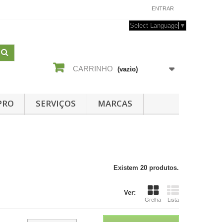
CONTACTE-NOS
ENTRAR
Select Language
▼
CARRINHO
(vazio)
PRO
SERVIÇOS
MARCAS
Existem 20 produtos.
Ver:
Grelha
Lista