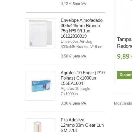
0,12 €
Sem IVA
Envelope Almofadado
300x445mm Branco
75g Nº6 9/I 1un
16122830019
Tampa
Envelopes Air-Bag
Redond
300x445 Branco Nº 6 un
9,89 
0,50 €
Sem IVA
Agrafos 10 Eagle (2/10
Dispon
Folhas) Cx1000un
155EA1004
Agrafos 10 Eagle
Cx1000un
0,36 €
Mostrando 
Sem IVA
Fita Adesiva
12mmx33m Clear 1un
SMD701