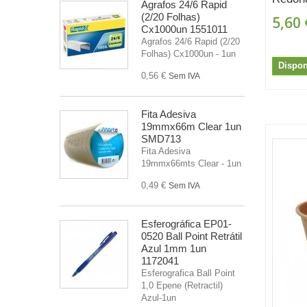
Agrafos 24/6 Rapid
(2/20 Folhas)
5,60 
Cx1000un 1551011
Agrafos 24/6 Rapid (2/20
Folhas) Cx1000un - 1un
Dispon
0,56 €
Sem IVA
Fita Adesiva
19mmx66m Clear 1un
SMD713
Fita Adesiva
19mmx66mts Clear - 1un
0,49 €
Sem IVA
Esferográfica EP01-
0520 Ball Point Retrátil
Azul 1mm 1un
1172041
Esferografica Ball Point
1,0 Epene (Retractil)
Azul-1un