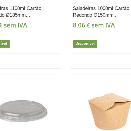
iras 1100ml Cartão
Saladeiras 1000ml Cartão
do Ø185mm...
Redondo Ø150mm...
€
sem IVA
8,06 €
sem IVA
ível
Disponível