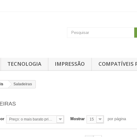
TECNOLOGIA
IMPRESSÃO
COMPATÍVEIS 
is
Saladeiras
EIRAS
por
Mostrar
por página
Preço: o mais barato primeiro
15