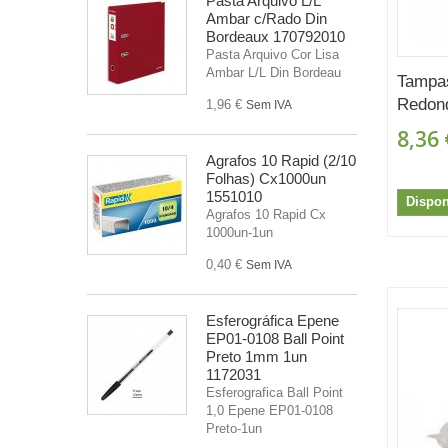
Pasta Arquivo L/L
Ambar c/Rado Din
Bordeaux 170792010
Pasta Arquivo Cor Lisa
Ambar L/L Din Bordeau
Tampa
Redond
1,96 €
Sem IVA
8,36 
Agrafos 10 Rapid (2/10
Folhas) Cx1000un
1551010
Dispon
Agrafos 10 Rapid Cx
1000un-1un
0,40 €
Sem IVA
Esferográfica Epene
EP01-0108 Ball Point
Preto 1mm 1un
1172031
Esferografica Ball Point
1,0 Epene EP01-0108
Preto-1un