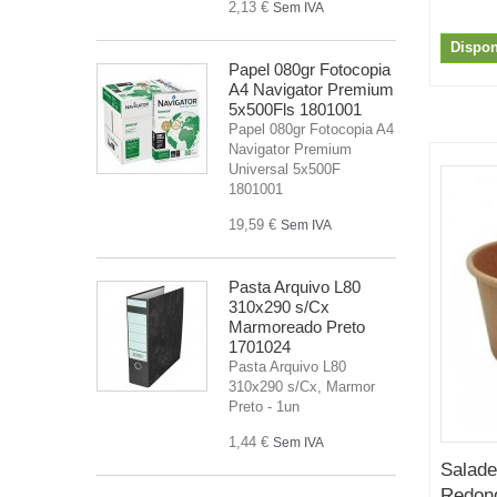
2,13 €
Sem IVA
Dispon
Papel 080gr Fotocopia
A4 Navigator Premium
5x500Fls 1801001
Papel 080gr Fotocopia A4
Navigator Premium
Universal 5x500F
1801001
19,59 €
Sem IVA
Pasta Arquivo L80
310x290 s/Cx
Marmoreado Preto
1701024
Pasta Arquivo L80
310x290 s/Cx, Marmor
Preto - 1un
1,44 €
Sem IVA
Salade
Redon