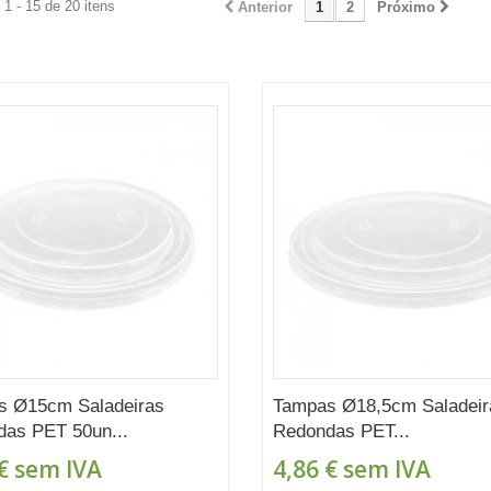
1 - 15 de 20 itens
Anterior
1
2
Próximo
s Ø15cm Saladeiras
Tampas Ø18,5cm Saladeir
as PET 50un...
Redondas PET...
€
sem IVA
4,86 €
sem IVA