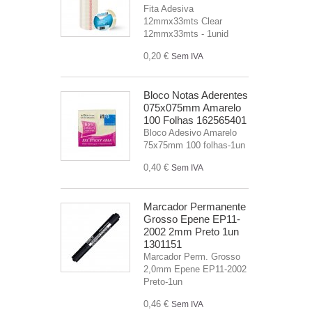
Fita Adesiva
12mmx33mts Clear
12mmx33mts - 1unid
0,20 €
Sem IVA
Bloco Notas Aderentes
075x075mm Amarelo
100 Folhas 162565401
Bloco Adesivo Amarelo
75x75mm 100 folhas-1un
0,40 €
Sem IVA
Marcador Permanente
Grosso Epene EP11-
2002 2mm Preto 1un
1301151
Marcador Perm. Grosso
2,0mm Epene EP11-2002
Preto-1un
0,46 €
Sem IVA