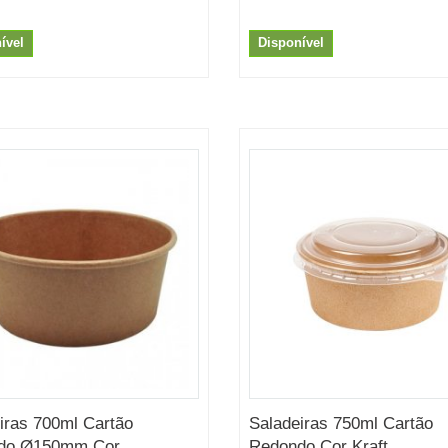
ível
Disponível
iras 700ml Cartão
Saladeiras 750ml Cartão
do Ø150mm Cor...
Redondo Cor Kraft...