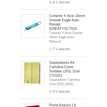
0,16 €
Sem IVA
Cortante X-Acto 18mm
Grande Eagle Auto-
Retrátil
529EATYSCT010
Cortante X-Acto Grande
18mm Eagle Auto-
Retractil
1,77 €
Sem IVA
Separadores A4
Cartolina Cores
Sortidas (202) 12un
1721011
Separadores Cartolina
12un (202) (1011)
0,70 €
Sem IVA
Pasta Arquivo L/L