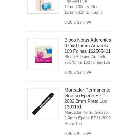
Fita Adesiva
12mmx33mts Clear
12mmx33mts - 1unid
0,20 €
Sem IVA
Bloco Notas Aderentes
075x075mm Amarelo
100 Folhas 162565401
Bloco Adesivo Amarelo
75x75mm 100 folhas-1un
0,40 €
Sem IVA
Marcador Permanente
Grosso Epene EP11-
2002 2mm Preto 1un
1301151
Marcador Perm. Grosso
2,0mm Epene EP11-2002
Preto-1un
0,46 €
Sem IVA