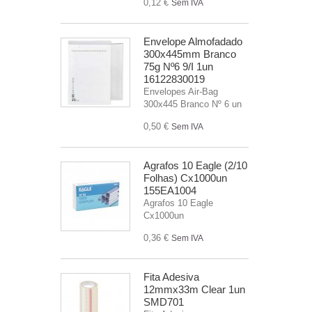
0,12 €
Sem IVA
Envelope Almofadado
300x445mm Branco
75g Nº6 9/I 1un
16122830019
Envelopes Air-Bag
300x445 Branco Nº 6 un
0,50 €
Sem IVA
Agrafos 10 Eagle (2/10
Folhas) Cx1000un
155EA1004
Agrafos 10 Eagle
Cx1000un
0,36 €
Sem IVA
Fita Adesiva
12mmx33m Clear 1un
SMD701