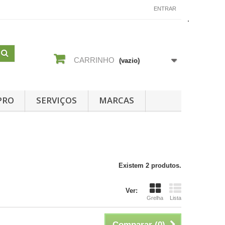
CONTACTE-NOS
ENTRAR
CARRINHO
(vazio)
PRO
SERVIÇOS
MARCAS
Existem 2 produtos.
Ver:
Grelha
Lista
Comparar (
0
)