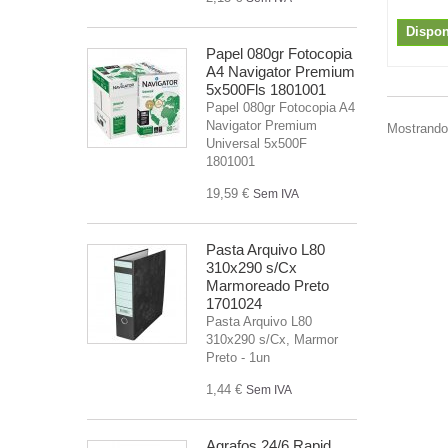
Dispon
Papel 080gr Fotocopia
A4 Navigator Premium
5x500Fls 1801001
Papel 080gr Fotocopia A4
Navigator Premium
Mostrando 
Universal 5x500F
1801001
19,59 €
Sem IVA
Pasta Arquivo L80
310x290 s/Cx
Marmoreado Preto
1701024
Pasta Arquivo L80
310x290 s/Cx, Marmor
Preto - 1un
1,44 €
Sem IVA
Agrafos 24/6 Rapid