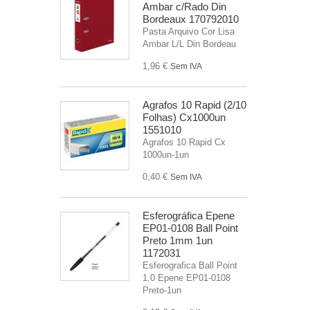
Ambar c/Rado Din
Bordeaux 170792010
Pasta Arquivo Cor Lisa
Ambar L/L Din Bordeau
1,96 €
Sem IVA
Agrafos 10 Rapid (2/10
Folhas) Cx1000un
1551010
Agrafos 10 Rapid Cx
1000un-1un
0,40 €
Sem IVA
Esferográfica Epene
EP01-0108 Ball Point
Preto 1mm 1un
1172031
Esferografica Ball Point
1,0 Epene EP01-0108
Preto-1un