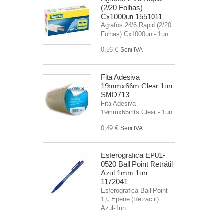
(2/20 Folhas)
Cx1000un 1551011
Agrafos 24/6 Rapid (2/20
Folhas) Cx1000un - 1un
0,56 €
Sem IVA
Fita Adesiva
19mmx66m Clear 1un
SMD713
Fita Adesiva
19mmx66mts Clear - 1un
0,49 €
Sem IVA
Esferográfica EP01-
0520 Ball Point Retrátil
Azul 1mm 1un
1172041
Esferografica Ball Point
1,0 Epene (Retractil)
Azul-1un