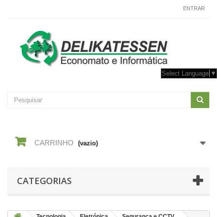
CONTACTE-NOS
ENTRAR
Select Language
▼
CARRINHO
(vazio)
CATEGORIAS
Tecnologia
Eletrónica
Seguranca e CCTV