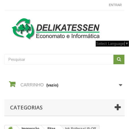
CONTACTE-NOS
ENTRAR
Select Language
▼
CARRINHO
(vazio)
CATEGORIAS
Impressão
Fitas
Ink Rollers+Lift-Off