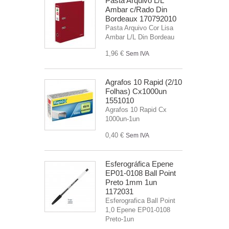
Pasta Arquivo L/L
Ambar c/Rado Din
Bordeaux 170792010
Pasta Arquivo Cor Lisa
Ambar L/L Din Bordeau
1,96 €
Sem IVA
Agrafos 10 Rapid (2/10
Folhas) Cx1000un
1551010
Agrafos 10 Rapid Cx
1000un-1un
0,40 €
Sem IVA
Esferográfica Epene
EP01-0108 Ball Point
Preto 1mm 1un
1172031
Esferografica Ball Point
1,0 Epene EP01-0108
Preto-1un