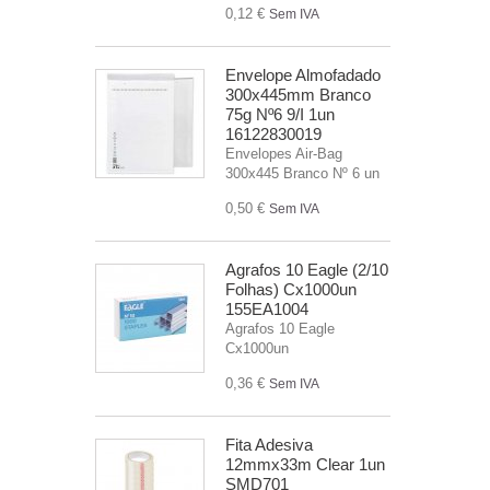
0,12 €
Sem IVA
Envelope Almofadado
300x445mm Branco
75g Nº6 9/I 1un
16122830019
Envelopes Air-Bag
300x445 Branco Nº 6 un
0,50 €
Sem IVA
Agrafos 10 Eagle (2/10
Folhas) Cx1000un
155EA1004
Agrafos 10 Eagle
Cx1000un
0,36 €
Sem IVA
Fita Adesiva
12mmx33m Clear 1un
SMD701