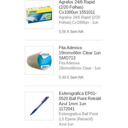
Agrafos 24/6 Rapid
(2/20 Folhas)
Cx1000un 1551011
Agrafos 24/6 Rapid (2/20
Folhas) Cx1000un - 1un
0,56 €
Sem IVA
Fita Adesiva
19mmx66m Clear 1un
SMD713
Fita Adesiva
19mmx66mts Clear - 1un
0,49 €
Sem IVA
Esferográfica EP01-
0520 Ball Point Retrátil
Azul 1mm 1un
1172041
Esferografica Ball Point
1,0 Epene (Retractil)
Azul-1un