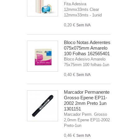
Fita Adesiva
12mmx33mts Clear
12mmx33mts - 1unid
0,20 €
Sem IVA
Bloco Notas Aderentes
075x075mm Amarelo
100 Folhas 162565401
Bloco Adesivo Amarelo
75x75mm 100 folhas-1un
0,40 €
Sem IVA
Marcador Permanente
Grosso Epene EP11-
2002 2mm Preto 1un
1301151
Marcador Perm. Grosso
2,0mm Epene EP11-2002
Preto-1un
0,46 €
Sem IVA