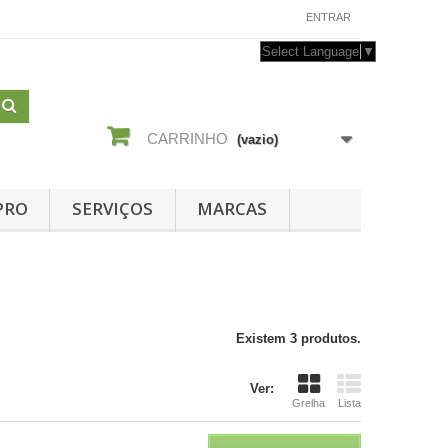
CONTACTE-NOS
ENTRAR
Select Language
▼
CARRINHO
(vazio)
PRO
SERVIÇOS
MARCAS
Existem 3 produtos.
Ver:
Grelha
Lista