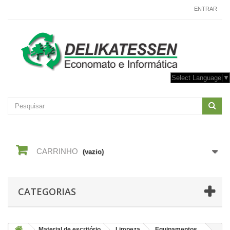
CONTACTE-NOS
ENTRAR
Select Language
▼
CARRINHO
(vazio)
CATEGORIAS
Material de escritório
Limpeza
Equipamentos