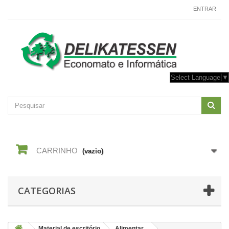
CONTACTE-NOS
ENTRAR
Select Language
▼
CARRINHO
(vazio)
CATEGORIAS
Material de escritório
Alimentar